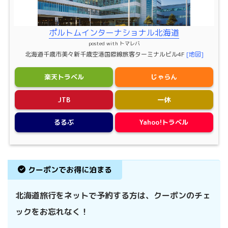
ポルトムインターナショナル北海道
posted with
トマレバ
北海道千歳市美々新千歳空港国際線旅客ターミナルビル4F
[地図]
楽天トラベル
じゃらん
JTB
一休
るるぶ
Yahoo!トラベル
クーポンでお得に泊まる
北海道旅行をネットで予約する方は、クーポンのチェ
ックをお忘れなく！